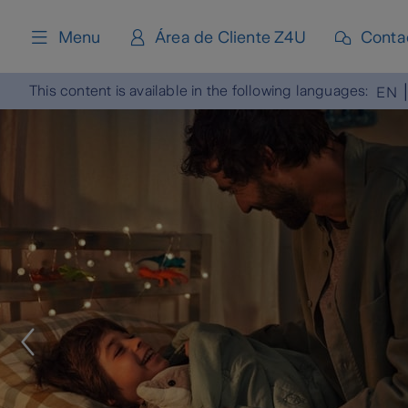
content
Menu
Área de Cliente Z4U
Conta
This content is available in the following languages:
EN