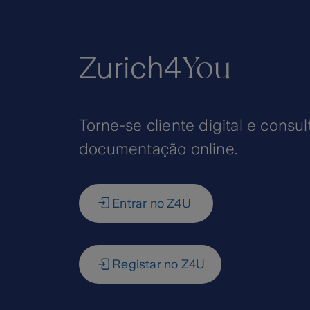
You
Zurich4
Torne-se cliente digital e consul
documentação online.
Entrar no Z4U
Registar no Z4U