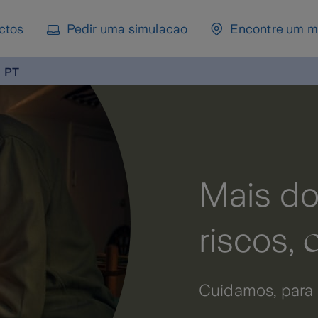
ctos
Pedir uma simulacao
Encontre um m
PT
Mais do que cobri
cuidamos
riscos,
Cuidamos, para que tudo corra bem