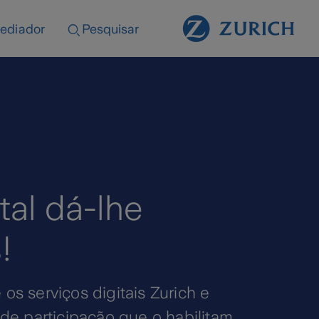
ediador
Pesquisar
tal dá-lhe
!
e os serviços digitais Zurich e
de participação que o habilitam