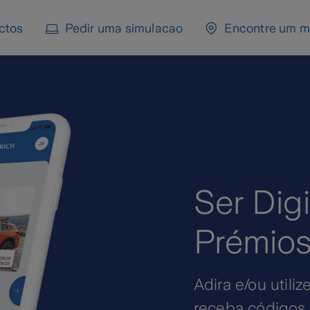
ctos
Pedir uma simulacao
Encontre um m
Ser Digi
Prémios
Adira e/ou utiliz
receba códigos 