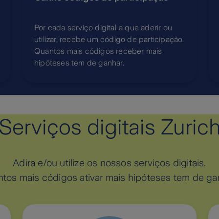
Por cada serviço digital a que aderir ou
utilizar, recebe um código de participação.
Quantos mais códigos receber mais
hipóteses tem de ganhar.
Serviços digitais Zuric
Adira e/ou utilize os nossos serviços digitais.
tos mais códigos ativar mais hipóteses tem de ga