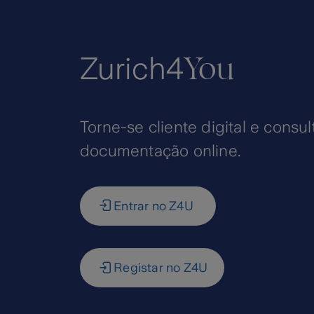
You
Zurich4
Torne-se cliente digital e consul
documentação online.
Entrar no Z4U
Registar no Z4U