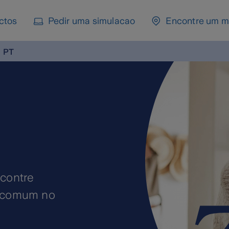
ctos
Pedir uma simulacao
Encontre um m
PT
Mais do
riscos,
Cuidamos, para