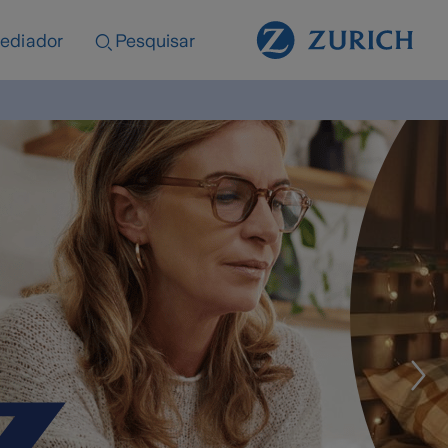
ediador
Pesquisar
 que cobrir
cuidamos
 que tudo corra bem