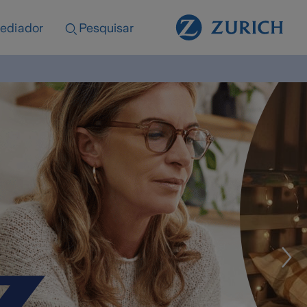
ediador
Pesquisar
 do que cobrir
cuidamos
os,
 para que tudo corra bem