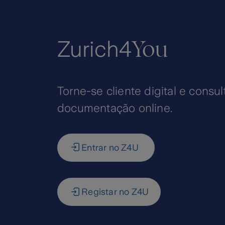
You
Zurich4
Torne-se cliente digital e consul
documentação online.
Entrar no Z4U
Registar no Z4U