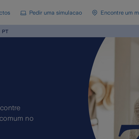
ctos
Pedir uma simulacao
Encontre um m
PT
Mais
risc
Cuidamos,