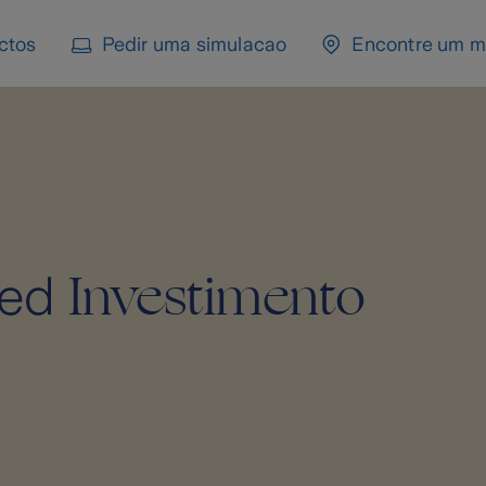
ctos
Pedir uma simulacao
Encontre um m
Investimento
ked