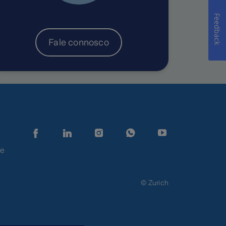
Feedback
Fale connosco
de
© Zurich