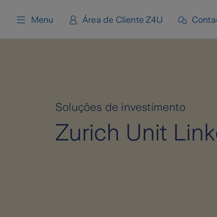
content
Menu
Área de Cliente Z4U
Conta
Soluções de investimento
Zurich Unit Lin