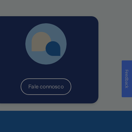
euros
Feedback
Fale connosco