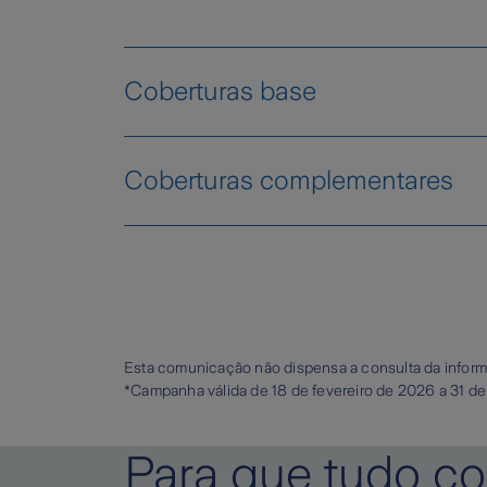
Coberturas base
Disponibilizamos uma proposta mult
Coberturas complementares
base tem uma dupla proteção contr
conteúdos), na qual se incluem:
Para aumentar o seu nível de prote
coberturas complementares que pode 
Cobertura contra incêndios, raio
Proteção em caso de eletrocuss
Riscos elétricos
Esta comunicação não dispensa a consulta da informa
Responsabilidade civil do segura
Avaria de máquinas
*Campanha válida de
18 de fevereiro de 2026 a 31 d
Pesquisa de avarias até 250 eur
Responsabilidades animais peri
Para que tudo co
Acidentes pessoais
Atos de terrorismo