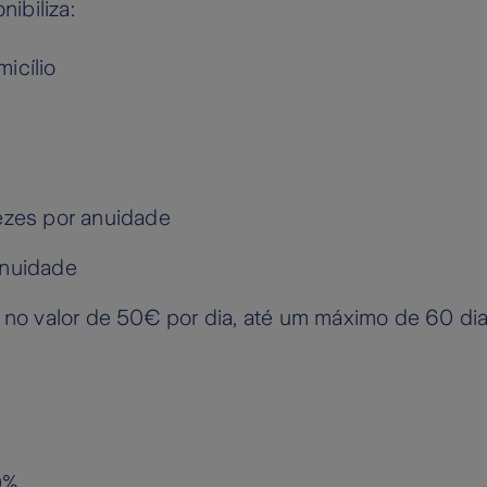
ibiliza:
icílio
vezes por anuidade
anuidade
o no valor de 50€ por dia, até um máximo de 60 dia
%
0%