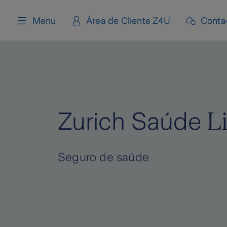
content
Menu
Área de Cliente Z4U
Conta
L
Zurich Saúde
Seguro de saúde