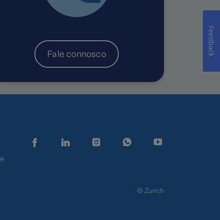
Feedback
Fale connosco
de
© Zurich