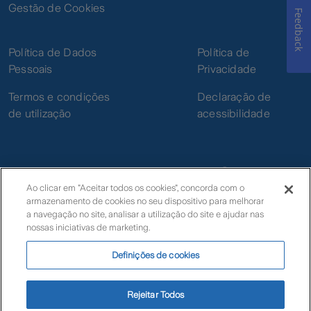
Gestão de Cookies
Feedback
Política de Dados
Política de
Pessoais
Privacidade
Termos e condições
Declaração de
de utilização
acessibilidade
Ao clicar em "Aceitar todos os cookies", concorda com o
armazenamento de cookies no seu dispositivo para melhorar
© Zurich
a navegação no site, analisar a utilização do site e ajudar nas
nossas iniciativas de marketing.
Definições de cookies
Livro de Reclamações Eletrónico
Rejeitar Todos