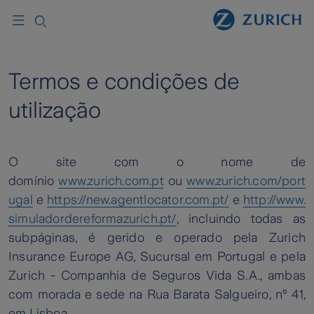
Termos e condições de
utilização
O site com o nome de
domínio
www.zurich.com.pt
ou
www.zurich.com/port
ugal
e
https://new.agentlocator.com.pt/
e
http://www.
simuladordereformazurich.pt/
, incluindo todas as
subpáginas, é gerido e operado pela Zurich
Insurance Europe AG, Sucursal em Portugal e pela
Zurich - Companhia de Seguros Vida S.A., ambas
com morada e sede na Rua Barata Salgueiro, nº 41,
em Lisboa.