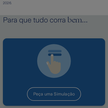
ou adiantamento de cauções.
2026.
Defesa e reclamação jurídica no
estrangeiro
bem...
Para que tudo corra
Orientação telefónica de sintomas e
dúvidas médicas
Envio de profissionais para serviços
técnicos e acesso a serviços de
conforto
Peça uma Simulação