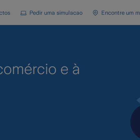
ctos
Pedir uma simulacao
Encontre um m
comércio e à