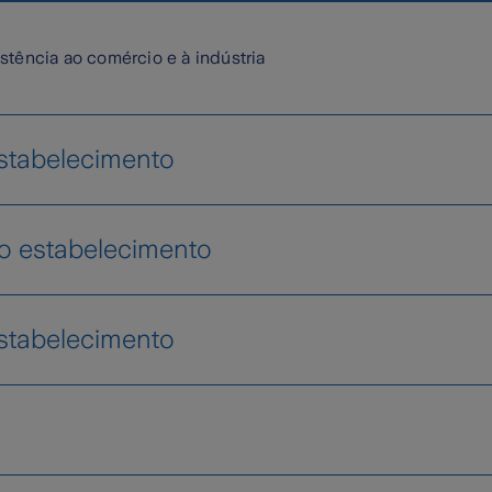
stência ao comércio e à indústria
estabelecimento
 ao seu estabelecimento, deverá contactar-nos at
ao estabelecimento
meiro ao seu estabelecimento, deverá contactar-
stabelecimento
pedido de assistência
 ao seu estabelecimento, deverá contactar-nos at
ia
 pedido de enfermeiro
ta a assistência técnica
rte de sinistrado por ambulância, e sempre no