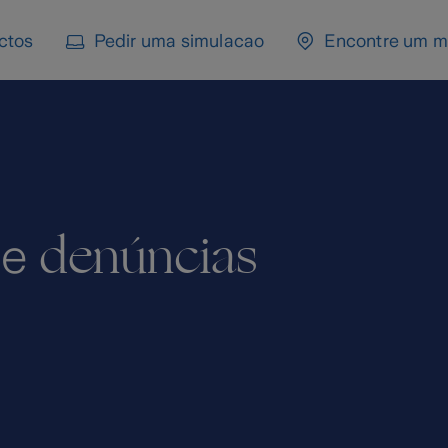
ctos
Pedir uma simulacao
Encontre um m
denúncias
de