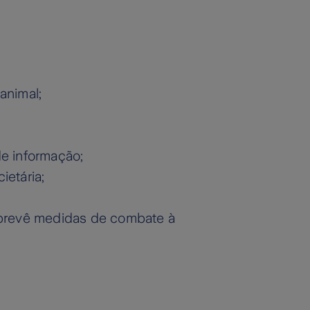
 animal;
de informação;
ietária;
ue prevê medidas de combate à