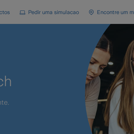
ctos
Pedir uma simulacao
Encontre um m
ch
te.