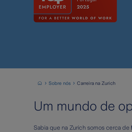
Sobre nós
Carreira na Zurich
Um mundo de opo
Sabia que na Zurich somos cerca de