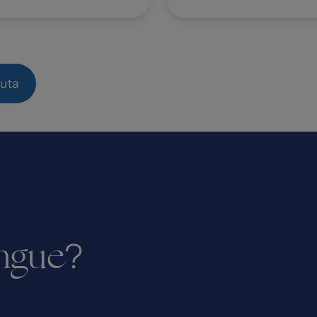
uta
ingue
?