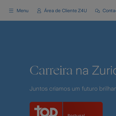
content
Menu
Área de Cliente Z4U
Conta
Carreira
na Zuri
Juntos criamos um futuro brilhan