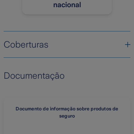
nacional
Coberturas
Morte
Documentação
Incapacidade permanente
Incapacidade temporária
Despesas médicas
Documento de informação sobre produtos de
Funeral
seguro