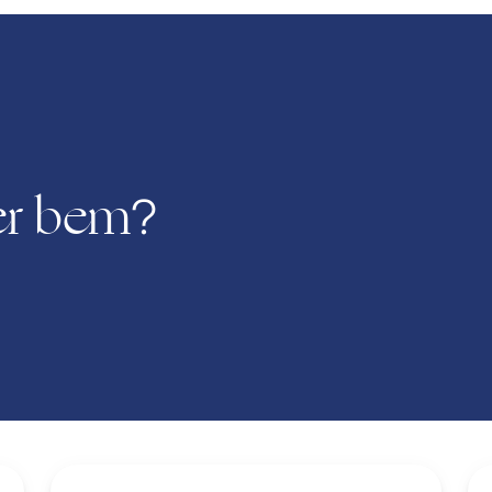
er bem
?