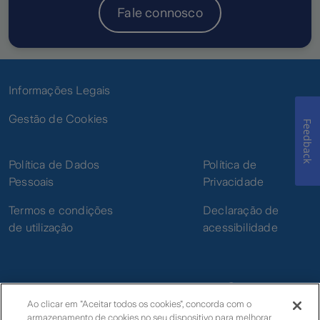
Fale connosco
Informações Legais
Gestão de Cookies
Feedback
Política de Dados
Política de
Pessoais
Privacidade
Termos e condições
Declaração de
de utilização
acessibilidade
Ao clicar em "Aceitar todos os cookies", concorda com o
armazenamento de cookies no seu dispositivo para melhorar