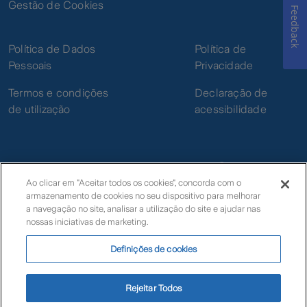
Gestão de Cookies
Feedback
Política de Dados
Política de
Pessoais
Privacidade
Termos e condições
Declaração de
de utilização
acessibilidade
Ao clicar em "Aceitar todos os cookies", concorda com o
armazenamento de cookies no seu dispositivo para melhorar
© Zurich
a navegação no site, analisar a utilização do site e ajudar nas
nossas iniciativas de marketing.
Definições de cookies
Livro de Reclamações Eletrónico
Rejeitar Todos