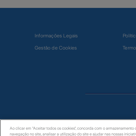
Informações Legais
Polít
Gestão de Cookies
Termo
Ao clicar em "Aceitar todos os cookies", concorda com o armazenamento d
navegação no site, analisar a utilização do site e ajudar nas nossas iniciat