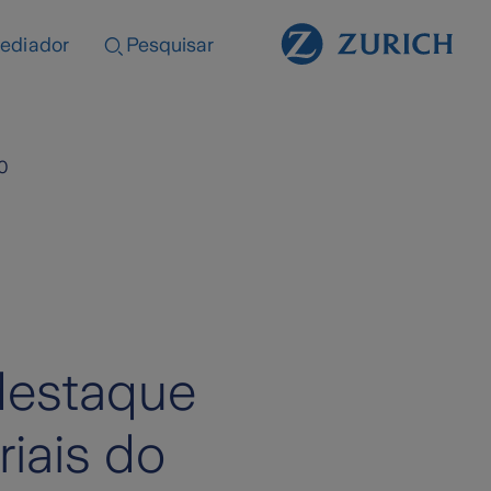
ediador
Pesquisar
0
destaque
iais do