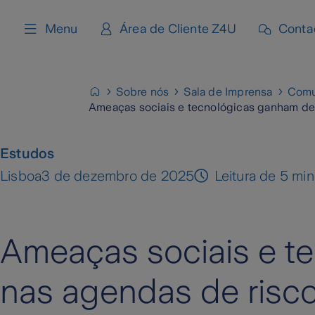
content
Menu
Área de Cliente Z4U
Conta
Sobre nós
Sala de Imprensa
Comu
Ameaças sociais e tecnológicas ganham de
Estudos
Lisboa
3 de dezembro de 2025
Leitura de 5 min
Ameaças sociais e t
nas agendas de risco