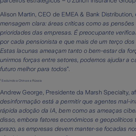
parceiros estratégicos – o Zurich Insurance Grou
Alison Martin, CEO de EMEA & Bank Distribution, 
mensagem clara: áreas críticas como as pensões
prioridades das empresas. É preocupante verifica
por cada pensionista e que mais de um terço dos 
Estas lacunas ameaçam tanto o bem-estar da força
unirmos forças entre setores, podemos ajudar a ca
futuro melhor para todos
”.
1
Excluindo a China e a Rússia
Andrew George, Presidente da Marsh Specialty, a
desinformação está a permitir que agentes mal-i
rápida adoção da IA, bem como as ameaças ciber
disso, embora fatores económicos e geopolítico
prazo, as empresas devem manter-se focadas nos 