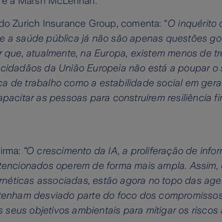
p e a Marsh McLennan.
do Zurich Insurance Group, comenta: “
O inquérito
 e a saúde pública já não são apenas questões g
r que, atualmente, na Europa, existem menos de tr
cidadãos da União Europeia não está a poupar o s
 de trabalho como a estabilidade social em geral.
pacitar as pessoas para construírem resiliência f
firma:
“O crescimento da IA, a proliferação de info
ntencionados operem de forma mais ampla. Assim, 
néticas associadas, estão agora no topo das age
s tenham desviado parte do foco dos compromisso
seus objetivos ambientais para mitigar os riscos