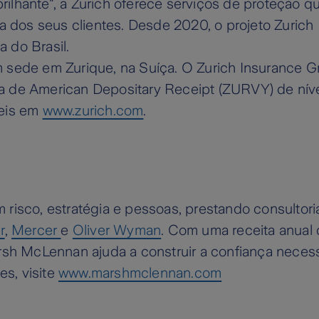
brilhante", a Zurich oferece serviços de proteção 
cia dos seus clientes. Desde 2020, o projeto Zurich 
ca do Brasil.
sede em Zurique, na Suíça. O Zurich Insurance G
 de American Depositary Receipt (ZURVY) de níve
veis em
www.zurich.com
.
isco, estratégia e pessoas, prestando consultoria
r
,
Mercer
e
Oliver Wyman
. Com uma receita anual 
sh McLennan ajuda a construir a confiança necess
es, visite
www.marshmclennan.com