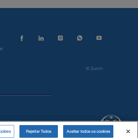
de
© Zurich
Zurimoji
ookies
Rejeitar Todos
Aceitar todos os cookies