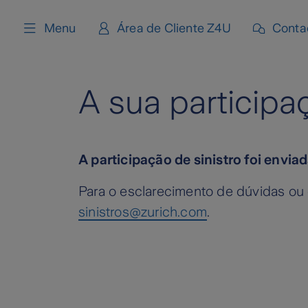
content
Menu
Área de Cliente Z4U
Conta
A sua particip
A participação de sinistro foi enviad
Para o esclarecimento de dúvidas ou 
sinistros@zurich.com
.