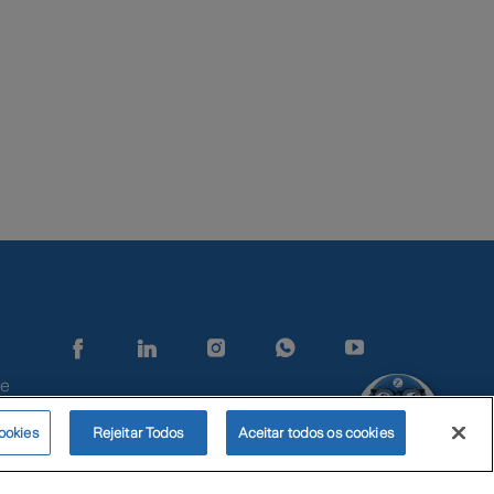
Zurimoji
de
ookies
Rejeitar Todos
Aceitar todos os cookies
© Zurich