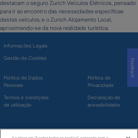
destacam o seguro Zurich Veículos Elétricos, pensado
para ir ao encontro das necessidades específicas
destes veículos, e o Zurich Alojamento Local,
aproximando-se da nova realidade turística.
Informações Legais
Gestão de Cookies
Feedback
Política de Dados
Política de
Pessoais
Privacidade
Termos e condições
Declaração de
de utilização
acessibilidade
Ao clicar em "Aceitar todos os cookies", concorda com o