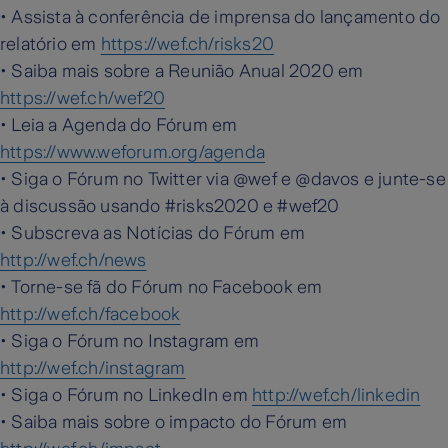
• Assista à conferência de imprensa do lançamento do
relatório em
https://wef.ch/risks20
• Saiba mais sobre a Reunião Anual 2020 em
https://wef.ch/wef20
• Leia a Agenda do Fórum em
https://www.weforum.org/agenda
• Siga o Fórum no Twitter via @wef e @davos e junte-se
à discussão usando #risks2020 e #wef20
• Subscreva as Notícias do Fórum em
http://wef.ch/news
• Torne-se fã do Fórum no Facebook em
http://wef.ch/facebook
• Siga o Fórum no Instagram em
http://wef.ch/instagram
• Siga o Fórum no LinkedIn em
http://wef.ch/linkedin
• Saiba mais sobre o impacto do Fórum em