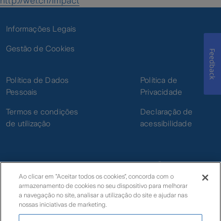
http://wef.ch/impact
Informações Legais
Gestão de Cookies
Feedback
Política de Dados
Política de
Pessoais
Privacidade
Termos e condições
Declaração de
de utilização
acessibilidade
Ao clicar em "Aceitar todos os cookies", concorda com o
armazenamento de cookies no seu dispositivo para melhorar
© Zurich
a navegação no site, analisar a utilização do site e ajudar nas
nossas iniciativas de marketing.