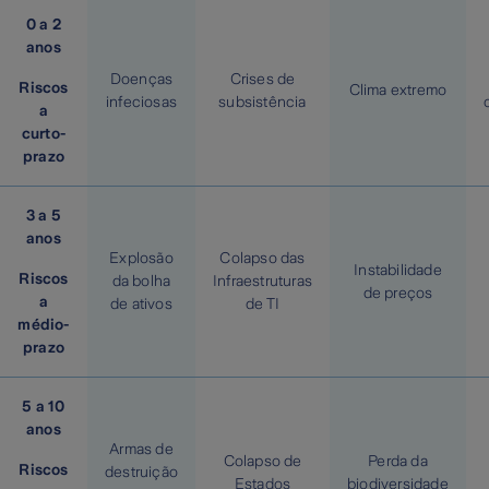
0 a 2
anos
Doenças
Crises de
Riscos
Clima extremo
infeciosas
subsistência
a
curto-
prazo
3 a 5
anos
Explosão
Colapso das
Instabilidade
Riscos
da bolha
Infraestruturas
de preços
a
de ativos
de TI
médio-
prazo
5 a 10
anos
Armas de
Colapso de
Perda da
Riscos
destruição
Estados
biodiversidade