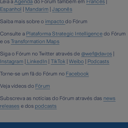
Leia a
Agenda
do Fórum também em
Francês
|
Espanhol
|
Mandarim
|
Japonês
Saiba mais sobre o
impacto
do Fórum
Consulte a
Plataforma Strategic Intelligence
do Fórum
e os
Transformation Maps
Siga o Fórum no Twitter através de
@wef@davos
|
Instagram
|
LinkedIn
|
TikTok
|
Weibo
|
Podcasts
Torne-se um fã do Fórum no
Facebook
Veja vídeos do
Fórum
Subscreva as notícias do Fórum através das
news
releases
e dos
podcasts