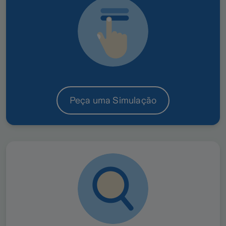
Independentemente do número de viaturas que
compõem a sua frota, proteja-a em situações de
choque, colisão, capotamento, furto ou roubo,
incêndio, quebra de vidro,
privação temporária
de uso
, entre outras.
Conheça o
seguro automóvel para empresas
.
Peça uma Simulação