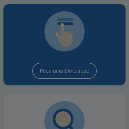
Independentemente do número de viaturas que
compõem a sua frota, proteja-a em situações de
choque, colisão, capotamento, furto ou roubo,
incêndio, quebra de vidro,
privação temporária
de uso
, entre outras.
Conheça o
seguro automóvel para empresas
.
Peça uma Simulação