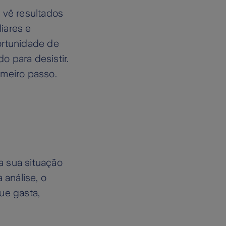
 vê resultados
liares e
ortunidade de
 para desistir.
imeiro passo.
a sua situação
análise, o
ue gasta,