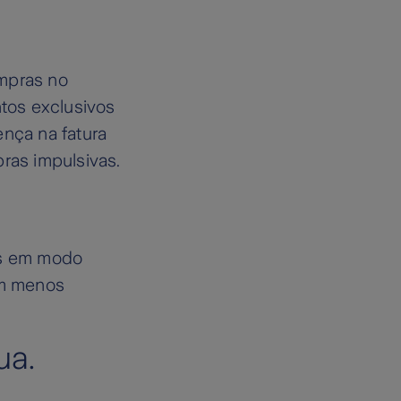
ompras no
tos exclusivos
ença na fatura
ras impulsivas.
os em modo
em menos
ua.