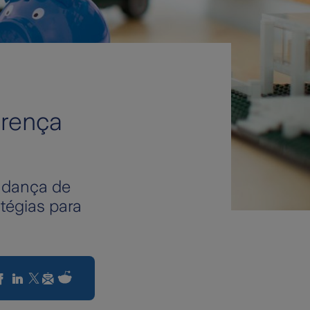
erença
udança de
tégias para