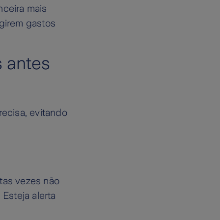
nceira mais
girem gastos
s antes
recisa, evitando
itas vezes não
Esteja alerta