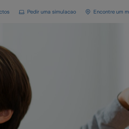
ctos
Pedir uma simulacao
Encontre um m