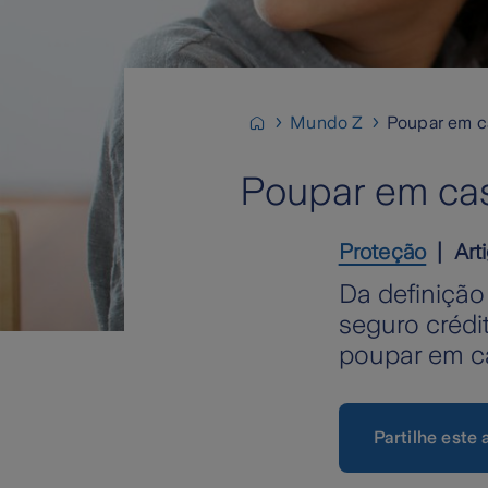
Mundo Z
Poupar em ca
Poupar em cas
Proteção
Art
Da definiçã
seguro crédi
poupar em c
Partilhe este 