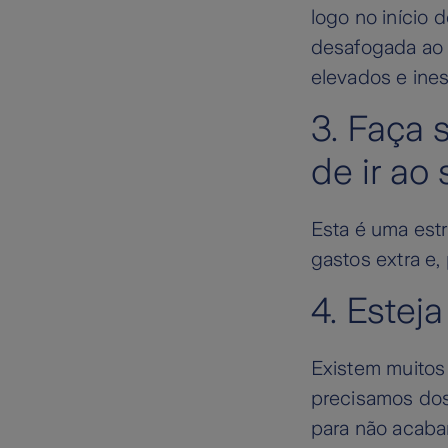
logo no início 
desafogada ao 
elevados e ine
3. Faça 
de ir ao
Esta é uma estr
gastos extra e,
4. Estej
Existem muitos
precisamos dos
para não acabar