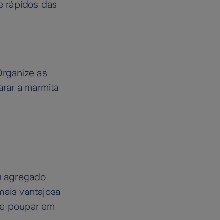
e rápidos das
Organize as
arar a marmita
eu agregado
mais vantajosa
ue poupar em