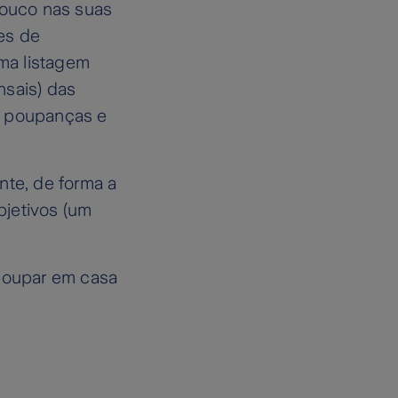
ouco nas suas
es de
ma listagem
nsais) das
r poupanças e
te, de forma a
bjetivos (um
 poupar em casa