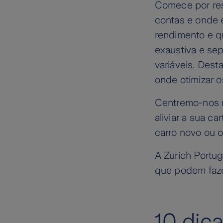
Comece por res
contas e onde 
rendimento e q
exaustiva e se
variáveis. Des
onde otimizar o
Centremo-nos n
aliviar a sua c
carro novo ou o
A Zurich Portu
que podem fazer
10 dic