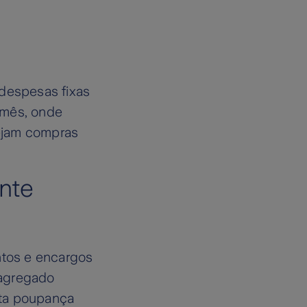
e despesas fixas
a mês, onde
ejam compras
ante
ntos e encargos
 agregado
onta poupança