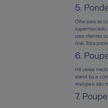
5. Ponde
Olhe para as c
supermercado. 
para clientes q
final. Esta pod
6. Poupe
Há várias medi
stand-by e co
energia e são 
7. Poup