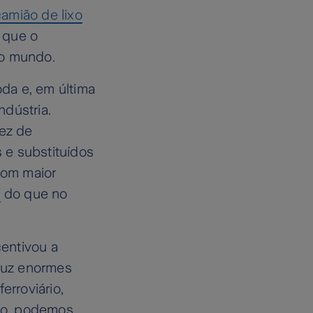
camião de lixo
 que o
no mundo.
da e, em última
dústria.
dez de
 e substituídos
com maior
s
do que no
entivou a
oduz enormes
erroviário,
to, podemos