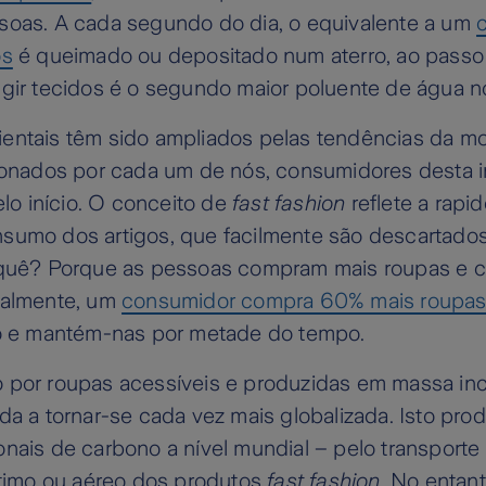
soas. A cada segundo do dia, o equivalente a um
os
é queimado ou depositado num aterro, ao passo
ngir tecidos é o segundo maior poluente de água 
entais têm sido ampliados pelas tendências da mo
ionados por cada um de nós, consumidores desta in
 início. O conceito de
fast fashion
reflete a rapi
sumo dos artigos, que facilmente são descartados
rquê? Porque as pessoas compram mais roupas e 
ualmente, um
consumidor compra 60% mais roupa
lo e mantém-nas por metade do tempo.
 por roupas acessíveis e produzidas em massa inc
da a tornar-se cada vez mais globalizada. Isto pr
nais de carbono a nível mundial – pelo transporte f
ítimo ou aéreo dos produtos
fast fashion
. No entan