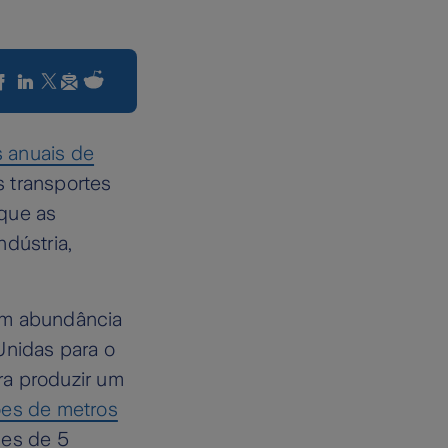
 anuais de
s transportes
 que as
ndústria,
 em abundância
nidas para o
ra produzir um
ões de metros
des de 5