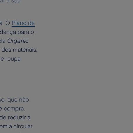
zir a sua
da. O
Plano de
dança para o
ela
Organic
 dos materiais,
e roupa.
so, que não
de compra.
e reduzir a
mia circular.