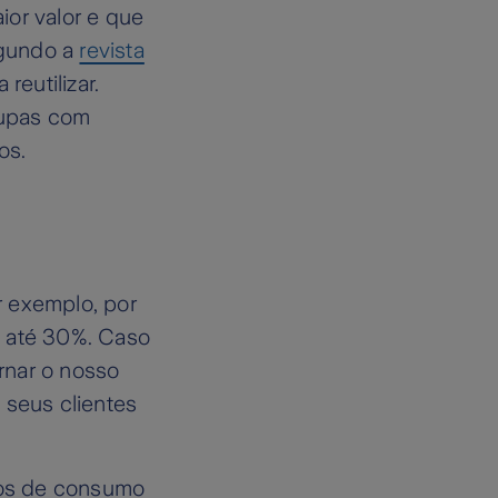
ior valor e que
egundo a
revista
eutilizar.
oupas com
os.
or exemplo, por
l até 30%. Caso
ornar o nosso
 seus clientes
tos de consumo