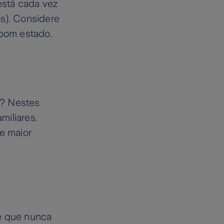
está cada vez
os). Considere
bom estado.
l? Nestes
miliares.
de maior
 e que nunca