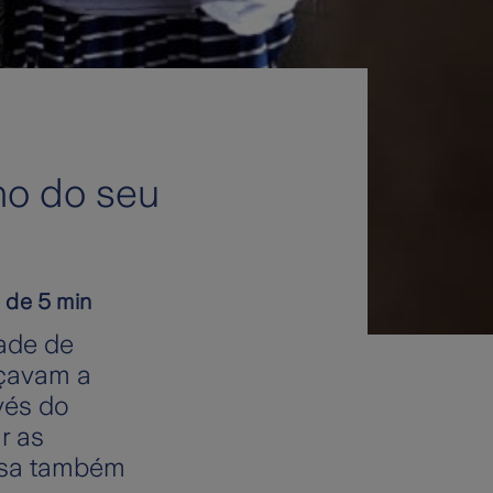
ono do seu
a de 5 min
ade de
eçavam a
vés do
r as
assa também