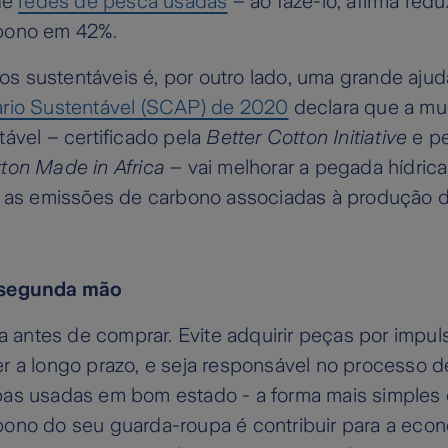
de
redes de pesca usadas
– ao fazê-lo, afirma redu
bono em 42%.
idos sustentáveis é, por outro lado, uma grande aju
rio Sustentável (SCAP) de 2020
declara que a mu
ável – certificado pela
Better Cotton Initiative
e p
ton Made in Africa
– vai melhorar a pegada hídrica
r as emissões de carbono associadas à produção d
 segunda mão
ta antes de comprar. Evite adquirir peças por impul
r a longo prazo, e seja responsável no processo 
as usadas em bom estado - a forma mais simples d
ono do seu guarda-roupa é contribuir para a econo