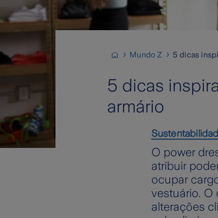
Mundo Z
5 dicas insp
5 dicas inspir
armário
Sustentabilida
O power dres
atribuir pod
ocupar cargo
vestuário. O
alterações c