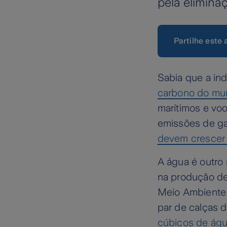
pela elimina
Partilhe este 
Sabia que a in
carbono do m
marítimos e vo
emissões de gas
devem crescer
A água é outro 
na produção de
Meio Ambiente 
par de calças 
cúbicos de águ