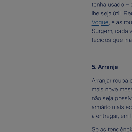
tenha usado – 
lhe seja útil. 
Vogue
, e as r
Surgem, cada v
tecidos que iri
5. Arranje
Arranjar roupa 
mais nove mese
não seja possív
armário mais ec
a entregar, em l
Se as tendênci