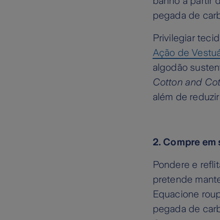
banho a partir 
pegada de car
Privilegiar tec
Ação de Vestuá
algodão sustent
Cotton and Cot
além de reduzi
2. Compre em
Pondere e refli
pretende mante
Equacione roup
pegada de carb