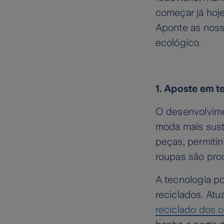
começar já hoj
Aponte as nossa
ecológico.
1. Aposte em t
O desenvolvime
moda mais sust
peças, permitin
roupas são pro
A tecnologia po
reciclados. Atu
reciclado dos 