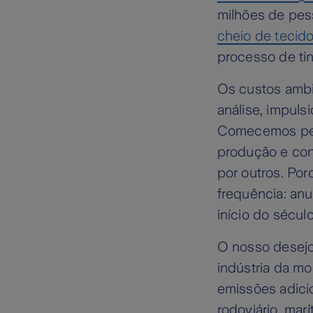
milhões de pes
cheio de tecid
processo de ti
Os custos ambi
análise, impuls
Comecemos pelo
produção e con
por outros. Po
frequência: an
início do sécu
O nosso desejo
indústria da mo
emissões adicio
rodoviário, mar