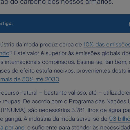
ção do carbono dos nossos armários.
artigo:
dústria da moda produz cerca de
10% das emissões
undo
? Este valor é superior às emissões globais do
os internacionais combinados. Estima-se, também,
es de efeito estufa nocivos, provenientes desta i
 mais de 50% até 2030
.
recurso natural – bastante valioso, até – utilizado
 roupas. De acordo com o Programa das Nações U
(PNUMA), são necessários 3.781 litros de água pa
de ganga. A indústria da moda serve-se de
93 bilh
a por ano
, o suficiente para atender às necessida