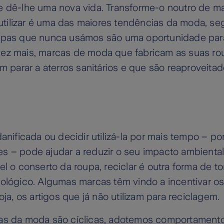
e dê-lhe uma nova vida. Transforme-o noutro de ma
Reutilizar é uma das maiores tendências da moda, s
oupas que nunca usámos são uma oportunidade para r
ez mais, marcas de moda que fabricam as suas r
am parar a aterros sanitários e que são reaproveitad
danificada ou decidir utilizá-la por mais tempo – p
s – pode ajudar a reduzir o seu impacto ambienta
el o conserto da roupa, reciclar é outra forma de t
ológico. Algumas marcas têm vindo a incentivar os
oja, os artigos que já não utilizam para reciclagem.
as da moda são cíclicas, adotemos comportamen