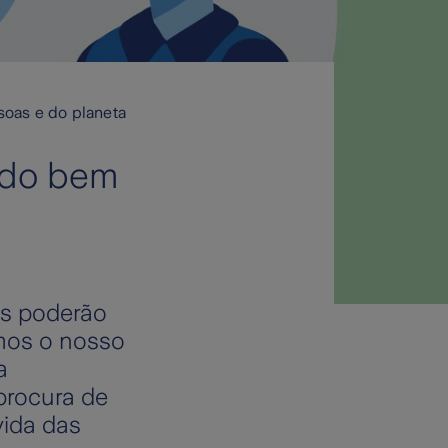
soas e do planeta
 do bem
is poderão
ámos o nosso
a
procura de
vida das