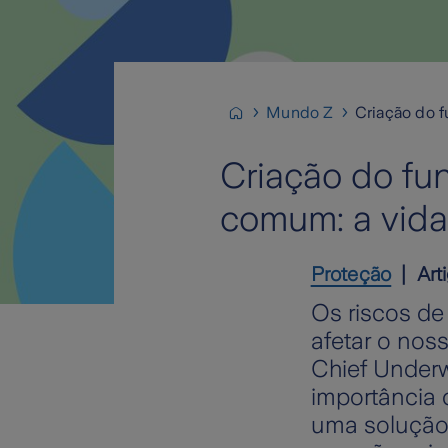
Mundo Z
Criação do f
Criação do fu
comum: a vida
Proteção
Art
Os riscos d
afetar o nos
Chief Underwr
importância 
uma solução 