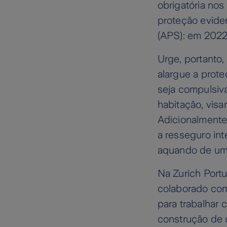
obrigatória nos
proteção evide
(APS): em 2022
Urge, portanto
alargue a prote
seja compulsiv
habitação, visa
Adicionalmente
a resseguro int
aquando de um 
Na Zurich Port
colaborado com
para trabalhar 
construção de 