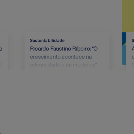
Sustentabilidade
S
o
Ricardo Faustino Ribeiro: "O
crescimento acontece na
l
adversidade e na mudança"
e