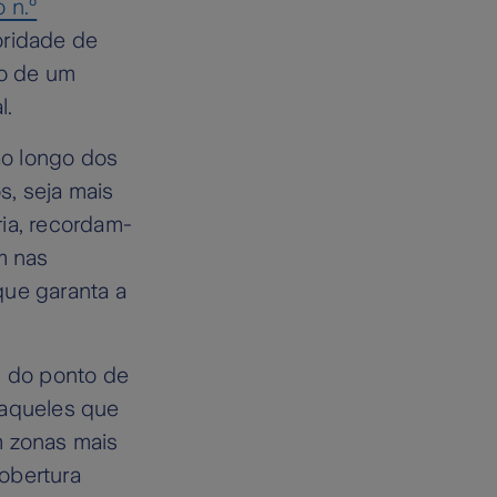
 n.º
oridade de
ão de um
l.
ao longo dos
s, seja mais
ria, recordam-
m nas
que garanta a
s do ponto de
 aqueles que
m zonas mais
obertura