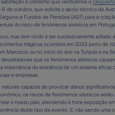
 satisfação e otimismo que verificámos o
Despacho
 6 de outubro, que solicita o apoio técnico da Aut
Seguros e Fundos de Pensões (ASF) para a criaç
ertura do risco de fenómenos sísmicos em Portuga
ovo, mas tem vindo a ser sucessivamente adiado 
ecimentos trágicos ocorridos em 2023 perto de nó
 Marrocos ou no início do ano na Turquia e na Sí
s devastadores que os fenómenos sísmicos causa
a importância da existência de um sistema eficaz 
soas e empresas.
 naturais capazes de provocar danos significativo
 económico, os riscos de fenómenos sísmicos serão
fetar o nosso país, atendendo à forte exposição e
orrência deste tipo de evento. E, não sendo uma c