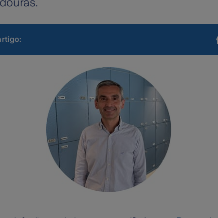
douras.
artigo: