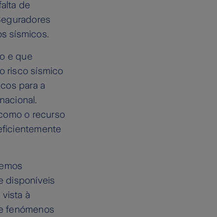
falta de
 Seguradores
s sísmicos.
do e que
o risco sísmico
scos para a
nacional.
 como o recurso
 eficientemente
Temos
e disponíveis
vista à
de fenómenos