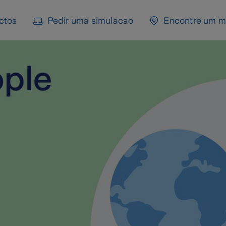
ctos
Pedir uma simulacao
Encontre um m