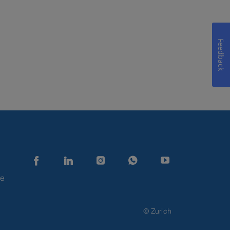
Feedback
de
© Zurich