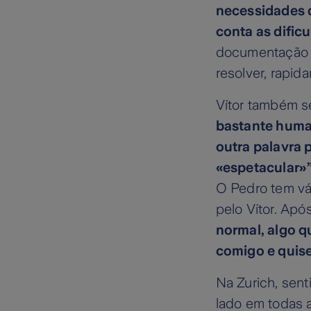
necessidades 
conta as dific
documentação n
resolver, rapid
Vítor também se
bastante huma
outra palavra 
«espetacular»
O Pedro tem vá
pelo Vítor. Apó
normal, algo q
comigo e quis
Na Zurich, sent
lado em todas a