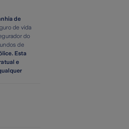
anhia de
guro de vida
segurador do
Fundos de
lice. Esta
atual e
qualquer