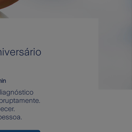
iversário
min
diagnóstico
abruptamente.
ecer.
pessoa.