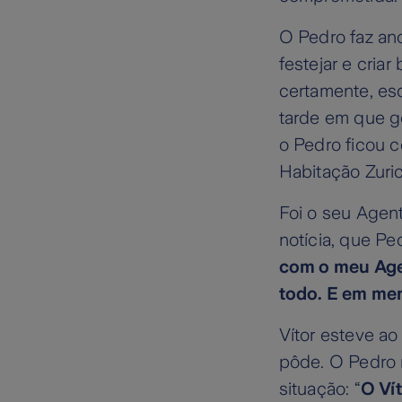
O Pedro faz ano
festejar e cria
certamente, esq
tarde em que go
o Pedro ficou c
Habitação Zuric
Foi o seu Agen
notícia, que P
com o meu Age
todo. E em men
Vítor esteve ao
pôde. O Pedro 
situação: “
O Ví