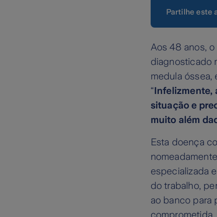
Partilhe este 
Aos 48 anos, o
diagnosticado 
medula óssea, 
“
Infelizmente,
situação e pre
muito além daq
Esta doença co
nomeadamente a
especializada 
do trabalho, p
ao banco para p
comprometida.