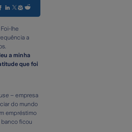
Foi-lhe
requência a
os.
deu a minha
titude que foi
,
ouse
– empresa
nciar do mundo
 um empréstimo
o banco ficou