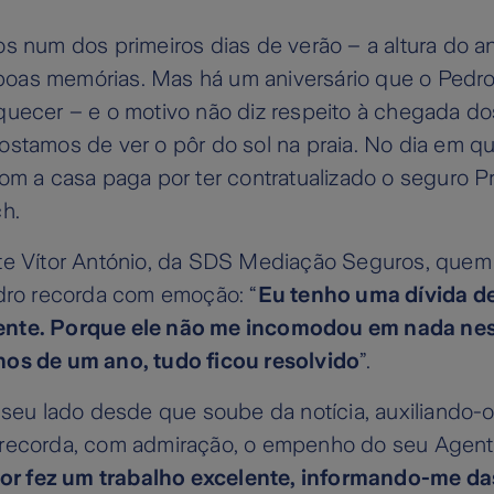
s num dos primeiros dias de verão – a altura do an
r boas memórias. Mas há um aniversário que o Pedro 
uecer – e o motivo não diz respeito à chegada dos
stamos de ver o pôr do sol na praia. No dia em qu
om a casa paga por ter contratualizado o seguro P
h.
te Vítor António, da SDS Mediação Seguros, quem l
edro recorda com emoção: “
Eu tenho uma dívida de
nte. Porque ele não me incomodou em nada nes
os de um ano, tudo ficou resolvido
”.
 seu lado desde que soube da notícia, auxiliando-
recorda, com admiração, o empenho do seu Agent
tor fez um trabalho excelente, informando-me da