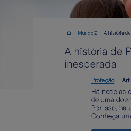
Mundo Z
A história d
A história de
inesperada
Proteção
Art
Há notícias 
de uma doenç
Por isso, há
Conheça uma 