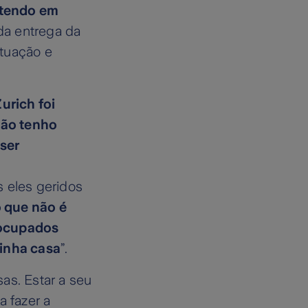
 tendo em
 da entrega da
ituação e
urich foi
Não tenho
 ser
s eles geridos
o que não é
eocupados
inha casa
”.
as. Estar a seu
a fazer a