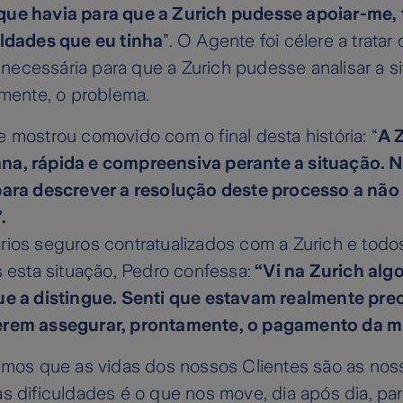
que havia para que a Zurich pudesse apoiar-me,
uldades que eu tinha
”. O Agente foi célere a tratar
ecessária para que a Zurich pudesse analisar a s
amente, o problema.
 mostrou comovido com o final desta história: “
A Z
na, rápida e compreensiva perante a situação. 
para descrever a resolução deste processo a não
”.
rios seguros contratualizados com a Zurich e todo
s esta situação, Pedro confessa:
“Vi na Zurich alg
ue a distingue. Senti que estavam realmente pr
erem assegurar, prontamente, o pagamento da m
imos que as vidas dos nossos Clientes são as noss
s dificuldades é o que nos move, dia após dia, par