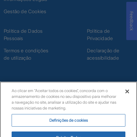
Gestão de Cookies
Feedback
Política de Dados
Política de
Pessoais
Privacidade
Termos e condições
Declaração de
de utilização
acessibilidade
Ao clicar em "Aceitar todos os cookies", concorda com o
armazenamento de cookies no seu dispositivo para melhorar
© Zurich
a navegação no site, analisar a utilização do site e ajudar nas
nossas iniciativas de marketing.
Definições de cookies
Livro de Reclamações Eletrónico