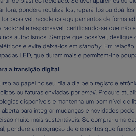
artir de plástico reciclado. Se tiver aparelhos ou 
ar fora, pondere reutilizá-los, repará-los ou doá-lo
 for possível, recicle os equipamentos de forma ad
 racional e responsável, certificando-se que não 
u nos autoclismos. Sempre que possível, desligue 
létricos e evite deixá-los em
standby
. Em relação 
lâmpadas LED, que duram mais e permitem-lhe poupa
ra a transição digital
urso ao papel no seu dia a dia pelo registo eletróni
ecibos ou faturas enviadas por
email
. Procure atual
ologias disponíveis e mantenha um bom nível de lite
 aberta para integrar mudanças e novidades pode 
isão muito mais sustentáveis. Se comprar uma ca
ual, pondere a integração de elementos que funci