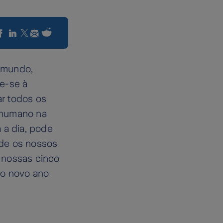
 mundo,
e-se à
ar todos os
 humano na
 a dia, pode
nde os nossos
s nossas cinco
no novo ano