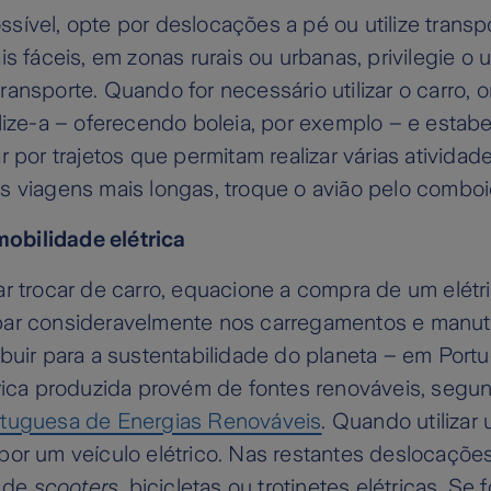
ível, opte por deslocações a pé ou utilize transpo
is fáceis, em zonas rurais ou urbanas, privilegie o 
ansporte. Quando for necessário utilizar o carro, o
lize-a – oferecendo boleia, por exemplo – e estabel
r por trajetos que permitam realizar várias ativid
s viagens mais longas, troque o avião pelo comboi
 mobilidade elétrica
r trocar de carro, equacione a compra de um elétri
ar consideravelmente nos carregamentos e manut
buir para a sustentabilidade do planeta – em Port
trica produzida provém de fontes renováveis, segu
tuguesa de Energias Renováveis
. Quando utilizar
por um veículo elétrico. Nas restantes deslocaçõe
o de
scooters
, bicicletas ou trotinetes elétricas. Se