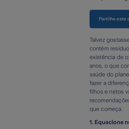
Partilhe este 
Talvez gostass
contêm resíduo
existência de o
anos, o que co
saúde do planet
fazer a difere
filhos e netos 
recomendações 
que começa.
1. Equacione 