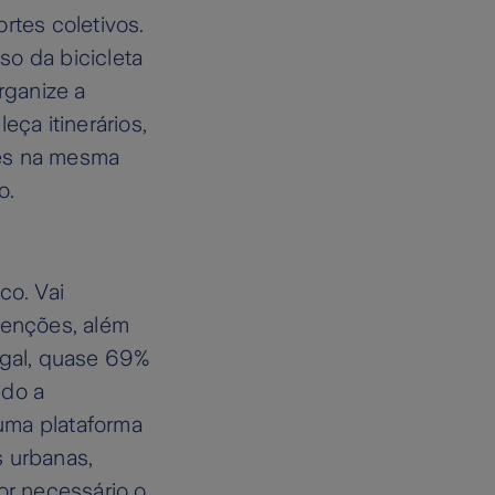
rtes coletivos.
uso da bicicleta
rganize a
eça itinerários,
ades na mesma
o.
co. Vai
enções, além
ugal, quase 69%
ndo a
 uma plataforma
s urbanas,
 for necessário o