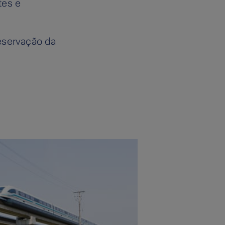
tes e
reservação da