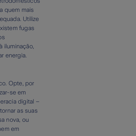
eletrodomésticos
s a quem mais
equada. Utilize
existem fugas
os
à iluminação,
r energia.
co. Opte, por
izar-se em
racia digital –
tornar as suas
sa nova, ou
onem em