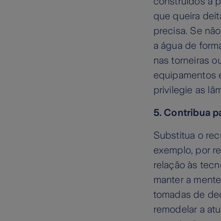
construídos a p
que queira deit
precisa. Se não
a água de forma
nas torneiras o
equipamentos e
privilegie as 
5. Contribua pa
Substitua o rec
exemplo, por r
relação às tecn
manter a mente
tomadas de dec
remodelar a at