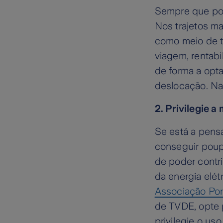
Sempre que poss
Nos trajetos ma
como meio de tr
viagem, rentabi
de forma a opta
deslocação. Na
2. Privilegie a
Se está a pensa
conseguir poup
de poder contri
da energia elé
Associação Por
de TVDE, opte 
privilegie o us