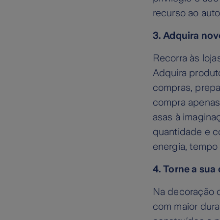
recurso ao aut
3. Adquira nov
Recorra às loja
Adquira produto
compras, prepar
compra apenas o
asas à imaginaç
quantidade e c
energia, tempo 
4. Torne a sua
Na decoração da
com maior dura