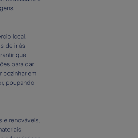
agens.
cio local.
s de ir às
rantir que
ções para dar
or cozinhar em
dor, poupando
s e renováveis,
ateriais