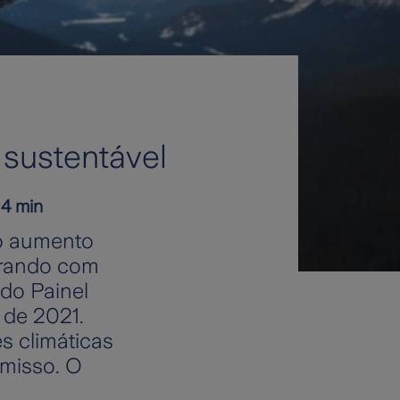
 sustentável
 4 min
o aumento
arando com
 do Painel
 de 2021.
s climáticas
omisso. O