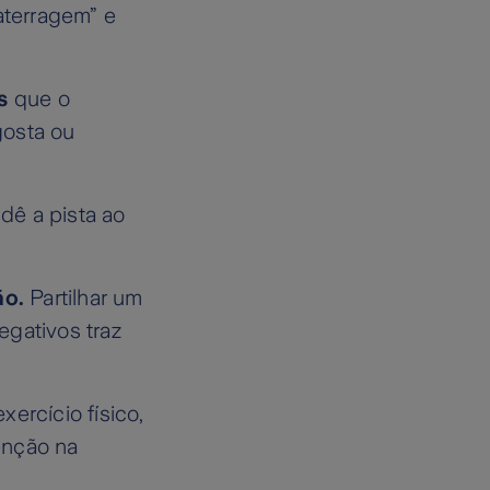
aterragem” e
s
que o
gosta ou
ê a pista ao
ão.
Partilhar um
egativos traz
xercício físico,
enção na