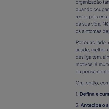
organização ta
quando ocupam 
resto, pois est
da sua vida. Nã
os sintomas de
Por outro lado,
saúde, melhor 
desliga tem, ai
motivos, é muit
ou pensamentos
Ora, então, co
1.
Defina e cum
2.
Antecipe o s