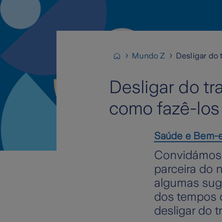
Mundo Z
Desligar do 
Desligar do t
como fazê-los
Saúde e Bem-e
Convidámos 
parceira do 
algumas suge
dos tempos d
desligar do t