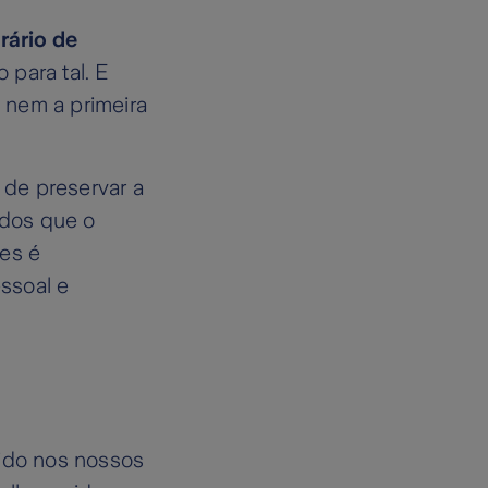
rário de
para tal. E
, nem a primeira
de preservar a
 dos que o
des é
essoal e
tido nos nossos