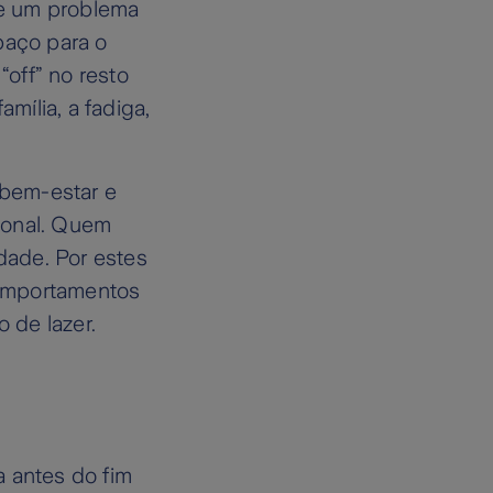
se um problema
paço para o
“off” no resto
mília, a fadiga,
 bem-estar e
ional. Quem
idade. Por estes
 comportamentos
 de lazer.
a antes do fim