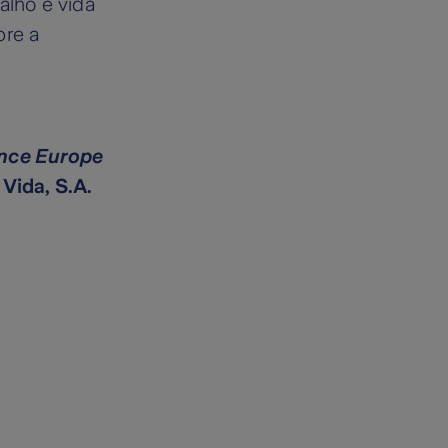
alho e vida
bre a
ance Europe
Vida, S.A.