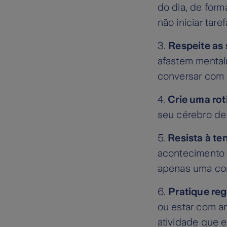
do dia, de form
não iniciar tar
3.
Respeite as
afastem mental
conversar com 
4.
Crie uma rot
seu cérebro de 
5.
Resista à te
acontecimento 
apenas uma con
6.
Pratique reg
ou estar com a
atividade que es