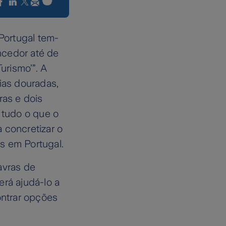
Portugal tem-
ncedor até de
urismo’”. A
ias douradas,
ras e dois
 tudo o que o
 concretizar o
as em Portugal.
avras de
erá ajudá-lo a
ntrar opções