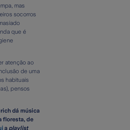
limpa, mas
eiros socorros
emasiado
inda que é
giene
er atenção ao
inclusão de uma
s habituais
das), pensos
urich dá música
 floresta, de
ui
a
playlist