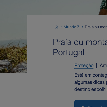
Mundo Z
Praia ou mon
Praia ou mont
Portugal
Proteção
Art
Está em conta
algumas dicas p
destino escolhi