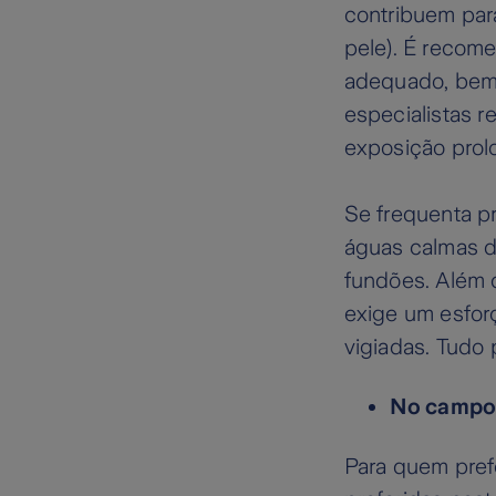
contribuem par
pele). É recom
adequado, bem 
especialistas r
exposição prol
Se frequenta pr
águas calmas d
fundões. Além d
exige um esforç
vigiadas. Tudo 
No campo,
Para quem pref