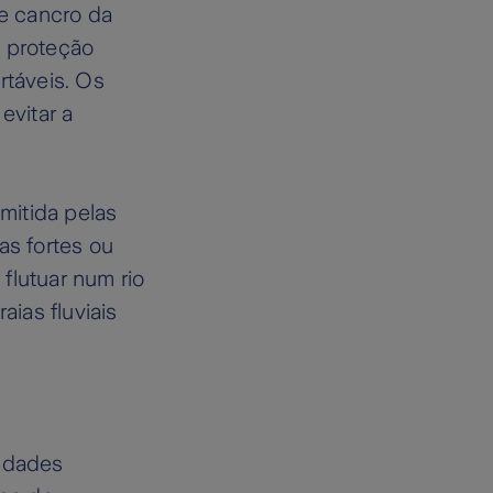
e cancro da
e proteção
táveis. Os
evitar a
smitida pelas
s fortes ou
flutuar num rio
aias fluviais
vidades