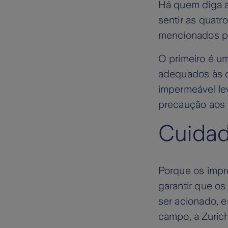
Há quem diga a
sentir as quatr
mencionados pa
O primeiro é u
adequados às c
impermeável le
precaução aos 
Cuidad
Porque os impr
garantir que o
ser acionado, 
campo, a Zurich