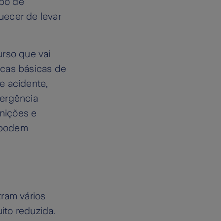
ipo de
quecer de levar
urso que vai
icas básicas de
e acidente,
mergência
nições e
e podem
tram vários
ito reduzida.