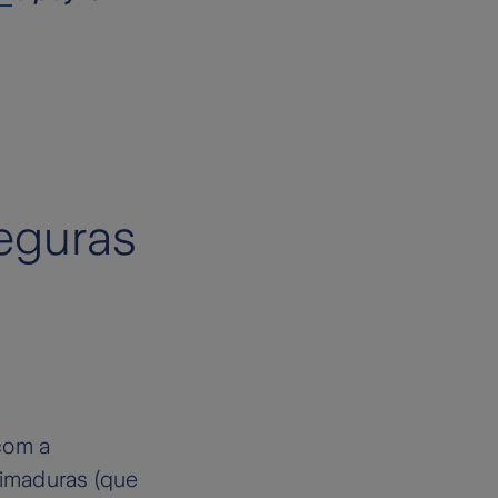
eguras
com a
eimaduras (que