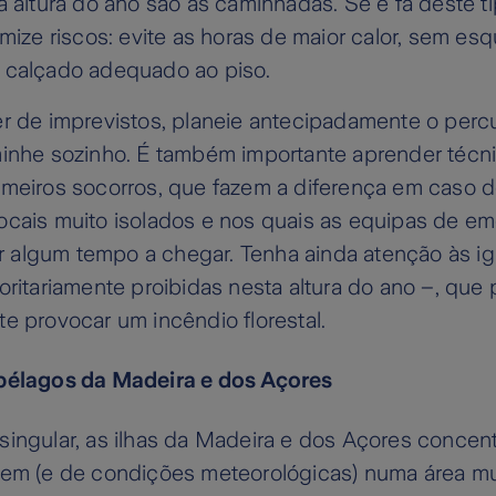
a altura do ano são as caminhadas. Se é fã deste t
imize riscos: evite as horas de maior calor, sem es
 calçado adequado ao piso.
er de imprevistos, planeie antecipadamente o perc
minhe sozinho. É também importante aprender técn
imeiros socorros, que fazem a diferença em caso d
ocais muito isolados e nos quais as equipas de e
algum tempo a chegar. Tenha ainda atenção às ig
oritariamente proibidas nesta altura do ano –, qu
e provocar um incêndio florestal.
pélagos da Madeira e dos Açores
singular, as ilhas da Madeira e dos Açores concen
gem (e de condições meteorológicas) numa área mu