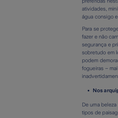
preferidas nest
atividades, min
água consigo e
Para se proteg
fazer e não ca
segurança e pr
sobretudo em l
podem demorar 
fogueiras – mai
inadvertidament
Nos arqui
De uma beleza 
tipos de paisa