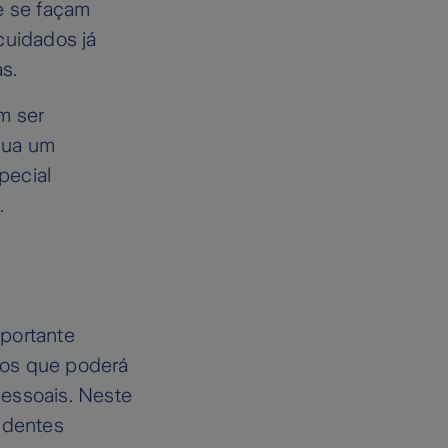
e se façam
cuidados já
s.
m ser
lua um
pecial
.
mportante
ros que poderá
pessoais. Neste
identes