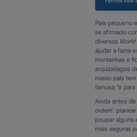
Partilhe este 
País pequeno e
se afirmado co
diversos
World
ajudar à fama e
montanhas e flo
arquipélagos de
nosso país tem 
famoso “ir para
Ainda antes de 
ordem’: planear
poupar alguns 
mais seguras par