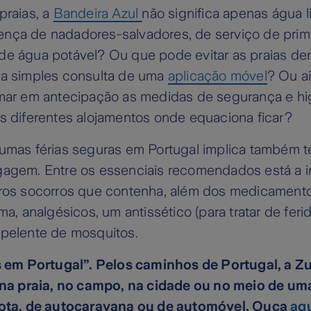
praias, a
Bandeira Azul
não significa apenas água 
nça de nadadores-salvadores, de serviço de prim
de água potável? Ou que pode evitar as praias d
la simples consulta de uma
aplicação móvel
? Ou a
rmar em antecipação as medidas de segurança e hi
s diferentes alojamentos onde equaciona ficar?
 umas férias seguras em Portugal implica também t
gagem. Entre os essenciais recomendados está a 
iros socorros que contenha, além dos medicamento
oma, analgésicos, um antissético (para tratar de feri
epelente de mosquitos.
 em Portugal”. Pelos caminhos de Portugal, a Z
: na praia, no campo, na cidade ou no meio de uma
mota, de autocaravana ou de automóvel. Ouça
aq