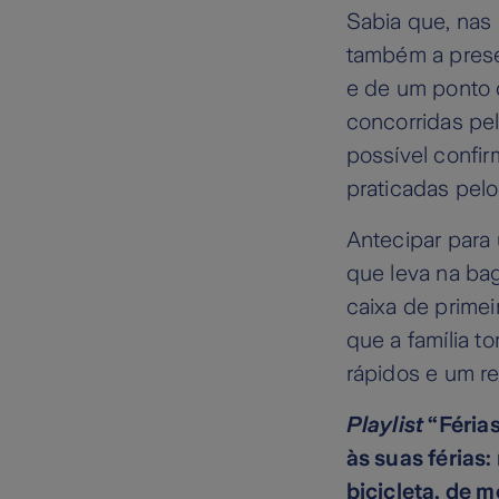
Sabia que, nas 
também a prese
e de um ponto 
concorridas pe
possível confi
praticadas pelo
Antecipar para
que leva na ba
caixa de prime
que a família t
rápidos e um r
Playlist
“Férias
às suas férias
bicicleta, de 