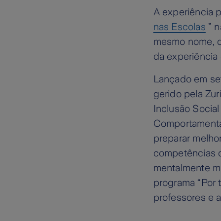
A experiência p
nas Escolas
” n
mesmo nome, qu
da experiência 
Lançado em sete
gerido pela Zu
Inclusão Social
Comportamental
preparar melho
competências d
mentalmente ma
programa “Por t
professores e a