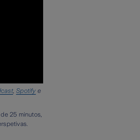
dcast
,
Spotify
e
 de 25 minutos,
rspetivas.