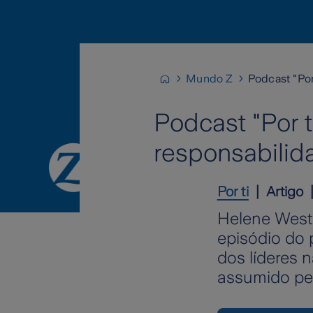
Mundo Z
Podcast "Por
Podcast "Por 
responsabilid
Por ti
Artigo
Helene Weste
episódio do p
dos líderes
assumido pel