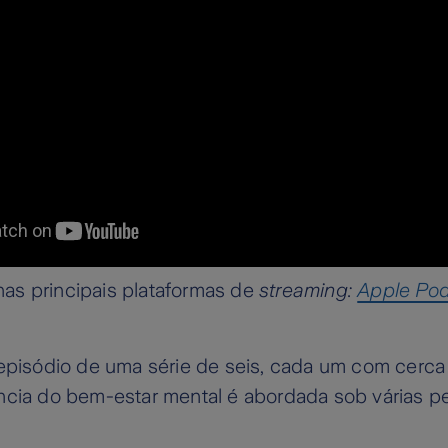
s principais plataformas de
streaming:
Apple Po
 episódio de uma série de seis, cada um com cerca
ncia do bem-estar mental é abordada sob várias pe