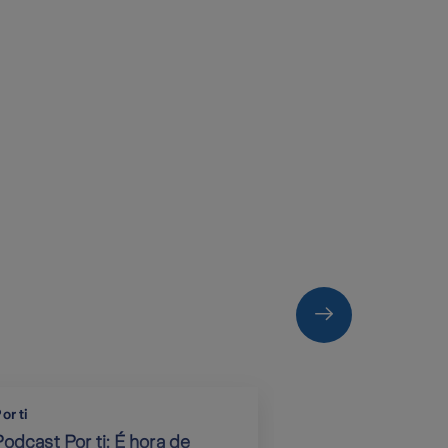
or ti
Por ti
Podcast Por ti: É hora de
Podcast Por ti