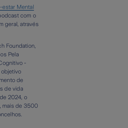
-estar Mental
 podcast com o
 geral, através
ch Foundation,
ios Pela
Cognitivo -
objetivo
imento de
s de vida
 de 2024, o
s, mais de 3500
oncelhos.