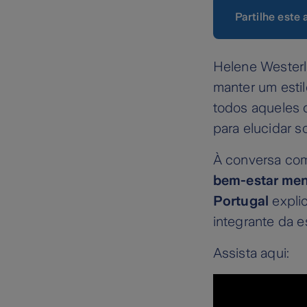
Partilhe este 
Helene Westerli
manter um esti
todos aqueles q
para elucidar s
À conversa com
bem-estar ment
Portugal
expli
integrante da e
Assista aqui: