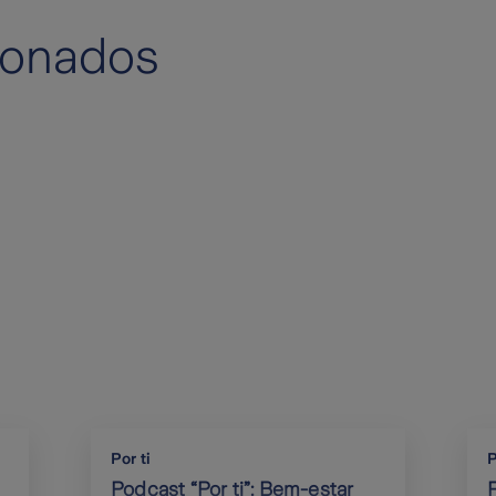
ionados
Por ti
P
Podcast “Por ti”: Bem-estar