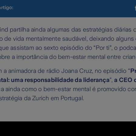
artigo:
nd partilha ainda algumas das estratégias diárias 
lo de vida mentalmente saudável, deixando alguns
ue assistam ao sexto episódio do “Por ti”, o podc
obre a importância do bem-estar mental entre crian
 a animadora de rádio Joana Cruz, no episódio “
P
al: uma responsabilidade da liderança
”,
a CEO d
ca ainda como o bem-estar mental é promovido co
stratégia da Zurich em Portugal.