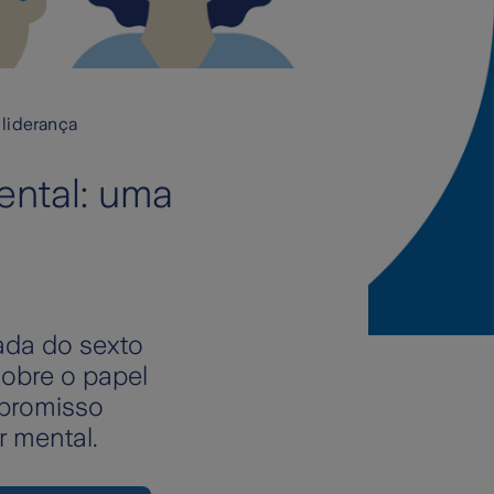
 liderança
ental: uma
ada do sexto
sobre o papel
mpromisso
r mental.