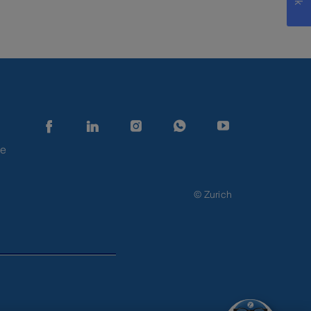
de
© Zurich
Zurimoji