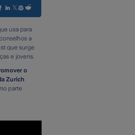
que usa para
 conselhos a
ast que surge
ças e jovens.
romover o
a Zurich
mo parte