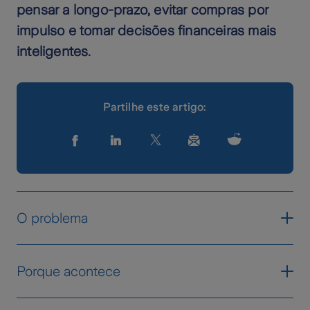
pensar a longo-prazo, evitar compras por
impulso e tomar decisões financeiras mais
inteligentes.
Partilhe este artigo:
O problema
O acesso ao crédito hoje em dia é muito
Porque acontece
facilitado, especialmente para os jovens que
estão a começar: cartões de crédito, crédito
Há duas principais motivações emocionais
em loja, aplicações, empréstimos informais e